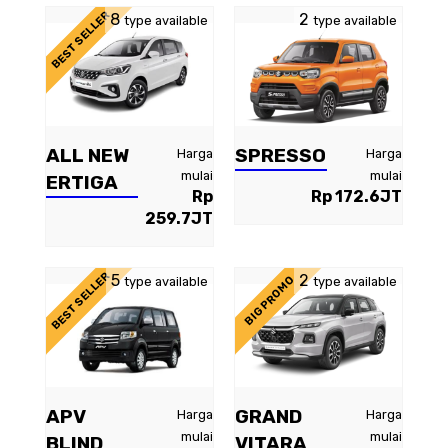
BEST SELLER
8
2
type available
type available
ALL NEW
SPRESSO
Harga
Harga
mulai
mulai
ERTIGA
Rp
Rp 172.6JT
259.7JT
BEST SELLER
5
2
BIG PROMO
type available
type available
APV
GRAND
Harga
Harga
mulai
mulai
BLIND
VITARA