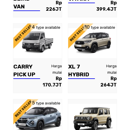
Rp
Rp
VAN
226JT
399.4JT
BEST SELLER
BEST SELLER
4
10
type available
type available
CARRY
XL 7
Harga
Harga
mulai
mulai
PICK UP
HYBRID
Rp
Rp
170.7JT
264JT
BEST SELLER
5
type available