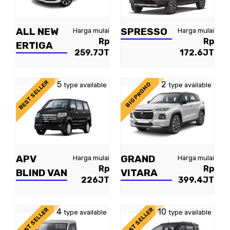
ALL NEW
SPRESSO
Harga mulai
Harga mulai
Rp
Rp
ERTIGA
259.7JT
172.6JT
BEST SELLER
5
2
BIG PROMO
type available
type available
APV
GRAND
Harga mulai
Harga mulai
Rp
Rp
BLIND VAN
VITARA
226JT
399.4JT
BEST SELLER
BEST SELLER
4
10
type available
type available