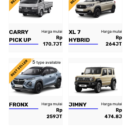
CARRY
XL 7
Harga mulai
Harga mulai
Rp
Rp
PICK UP
HYBRID
170.7JT
264JT
BEST SELLER
5
type available
FRONX
JIMNY
Harga mulai
Harga mulai
Rp
Rp
259JT
474.8J