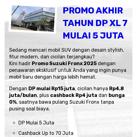
PROMO AKHIR
TAHUN DP XL 7
MULAI 5 JUTA
Sedang mencari mobil SUV dengan desain stylish,
fitur modern, dan cicilan terjangkau?
Kini hadir
Promo Suzuki Fronx 2025
dengan
penawaran eksklusif untuk Anda yang ingin punya
mobil baru dengan harga lebih hemat.
Dengan
DP mulai Rp15 juta
, cicilan hanya
Rp4,8
juta/bulan
, plus
cashback Rp4 juta
dan
bunga
0%
, saatnya bawa pulang Suzuki Fronx tanpa
pusing soal biaya.
DP Mulai 5 Juta
Cashback Up to 70 Juta