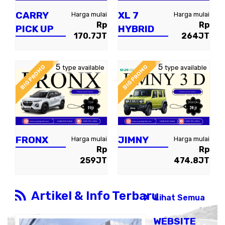
CARRY
XL 7
Harga mulai
Harga mulai
Rp
Rp
PICK UP
HYBRID
170.7JT
264JT
5
5
BIG PROMO
BIG PROMO
type available
type available
FRONX
JIMNY
Harga mulai
Harga mulai
Rp
Rp
259JT
474.8JT
Artikel & Info Terbaru
Lihat Semua
WEBSITE