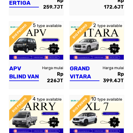
Rp
Rp
ERTIGA
259.7JT
172.6JT
5
2
BIG PROMO
BIG PROMO
type available
type available
APV
GRAND
Harga mulai
Harga mulai
Rp
Rp
BLIND VAN
VITARA
226JT
399.4JT
4
10
BIG PROMO
BIG PROMO
type available
type available