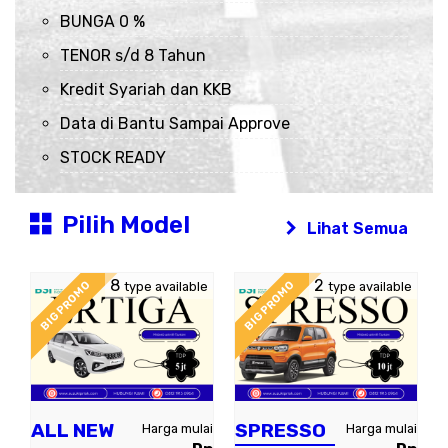
BUNGA 0 %
TENOR s/d 8 Tahun
Kredit Syariah dan KKB
Data di Bantu Sampai Approve
STOCK READY
Pilih Model
Lihat Semua
8
2
BIG PROMO
BIG PROMO
type available
type available
ALL NEW
SPRESSO
Harga mulai
Harga mulai