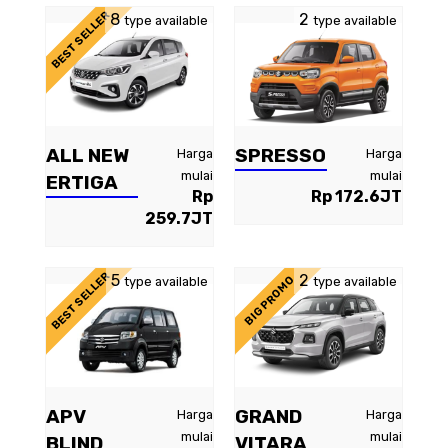
BEST SELLER
8
2
type available
type available
ALL NEW
SPRESSO
Harga
Harga
mulai
mulai
ERTIGA
Rp
Rp 172.6JT
259.7JT
BEST SELLER
5
2
BIG PROMO
type available
type available
APV
GRAND
Harga
Harga
mulai
mulai
BLIND
VITARA