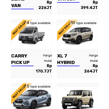
Rp
Rp
VAN
226JT
399.4JT
BEST SELLER
BEST SELLER
4
10
type available
type available
CARRY
XL 7
Harga
Harga
mulai
mulai
PICK UP
HYBRID
Rp
Rp
170.7JT
264JT
BEST SELLER
5
type available