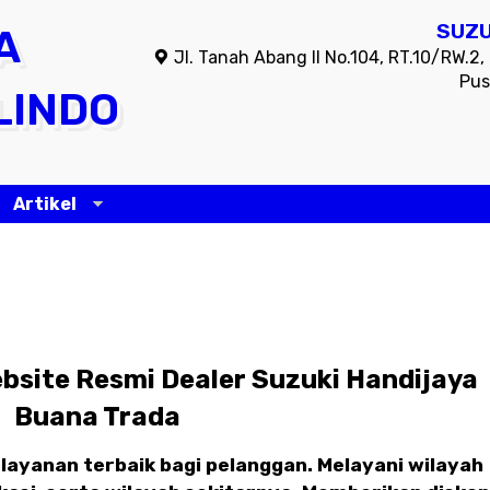
SUZU
A
Jl. Tanah Abang II No.104, RT.10/RW.2
Pus
LINDO
Artikel
bsite Resmi Dealer Suzuki Handijaya
Buana Trada
layanan terbaik bagi pelanggan. Melayani wilayah