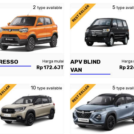
BEST SELLER
2
5
type available
type avai
RESSO
APV BLIND
Harga mulai
Harga 
Rp 172.6JT
Rp 2
VAN
 SELLER
BEST SELLER
10
5
type available
type avai