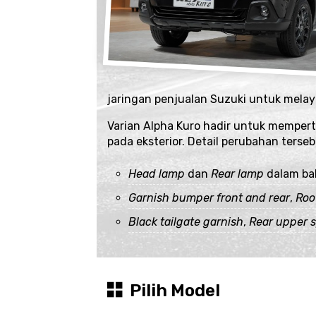
jaringan penjualan Suzuki untuk melay
Varian Alpha Kuro hadir untuk memper
pada eksterior. Detail perubahan ters
Head lamp
dan
Rear lamp
dalam ba
Garnish bumper front and rear
,
Roof
Black tailgate garnish
,
Rear upper s
Pilih Model