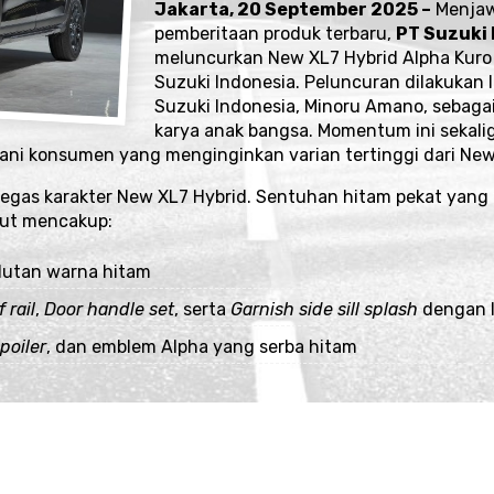
Jakarta, 20 September 2025 –
Menjaw
pemberitaan produk terbaru,
PT Suzuki 
meluncurkan New XL7 Hybrid Alpha Kuro m
Suzuki Indonesia
. Peluncuran dilakukan 
Suzuki Indonesia, Minoru Amano, sebaga
karya anak bangsa. Momentum ini sekalig
ani konsumen yang menginginkan varian tertinggi dari New 
tegas karakter New XL7 Hybrid. Sentuhan hitam pekat yang
ebut mencakup:
lutan warna hitam
 rail
,
Door handle set
, serta
Garnish side sill splash
dengan l
poiler
, dan emblem Alpha yang serba hitam