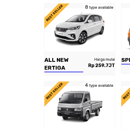
BEST SELLER
8
type available
ALL NEW
SP
Harga mulai
Rp 259.7JT
ERTIGA
BEST SELLER
BEST
4
type available