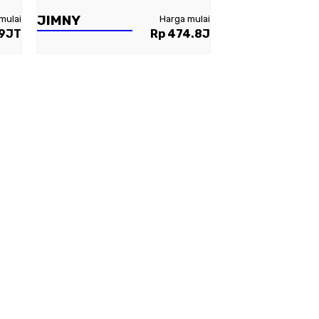
JIMNY
mulai
Harga mulai
59JT
Rp 474.8J