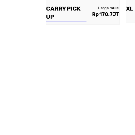
CARRY PICK
XL
Harga mulai
Rp 170.7JT
UP