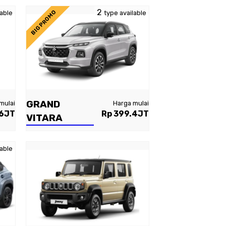
2
BIG PROMO
lable
type available
GRAND
mulai
Harga mulai
26JT
Rp 399.4JT
VITARA
lable