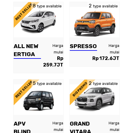
BEST SELLER
8
2
type available
type available
ALL NEW
SPRESSO
Harga
Harga
mulai
mulai
ERTIGA
Rp
Rp 172.6JT
259.7JT
BEST SELLER
5
2
BIG PROMO
type available
type available
APV
GRAND
Harga
Harga
mulai
mulai
BLIND
VITARA