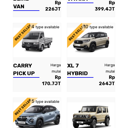
Rp
Rp
VAN
226JT
399.4JT
BEST SELLER
BEST SELLER
4
10
type available
type available
CARRY
XL 7
Harga
Harga
mulai
mulai
PICK UP
HYBRID
Rp
Rp
170.7JT
264JT
BEST SELLER
5
type available