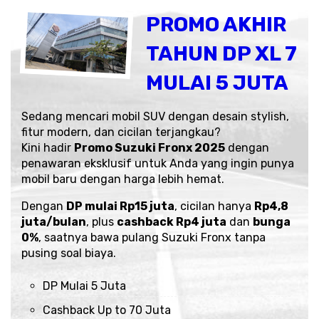
PROMO AKHIR
TAHUN DP XL 7
MULAI 5 JUTA
Sedang mencari mobil SUV dengan desain stylish,
fitur modern, dan cicilan terjangkau?
Kini hadir
Promo Suzuki Fronx 2025
dengan
penawaran eksklusif untuk Anda yang ingin punya
mobil baru dengan harga lebih hemat.
Dengan
DP mulai Rp15 juta
, cicilan hanya
Rp4,8
juta/bulan
, plus
cashback Rp4 juta
dan
bunga
0%
, saatnya bawa pulang Suzuki Fronx tanpa
pusing soal biaya.
DP Mulai 5 Juta
Cashback Up to 70 Juta