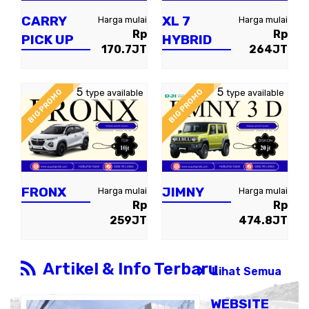
CARRY
XL 7
Harga mulai
Harga mulai
Rp
Rp
PICK UP
HYBRID
170.7JT
264JT
5
5
BIG PROMO
BIG PROMO
type available
type available
FRONX
JIMNY
Harga mulai
Harga mulai
Rp
Rp
259JT
474.8JT
Artikel & Info Terbaru
Lihat Semua
WEBSITE