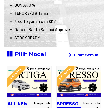
BUNGA 0 %
TENOR s/d 8 Tahun
Kredit Syariah dan KKB
Data di Bantu Sampai Approve
STOCK READY
Pilih Model
Lihat Semua
8
2
BIG PROMO
BIG PROMO
type available
type available
ALL NEW
SPRESSO
Harga mulai
Harga mulai