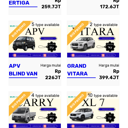
Rp
Rp
ERTIGA
259.7JT
172.6JT
5
2
BIG PROMO
BIG PROMO
type available
type available
APV
GRAND
Harga mulai
Harga mulai
Rp
Rp
BLIND VAN
VITARA
226JT
399.4JT
4
10
BIG PROMO
BIG PROMO
type available
type available