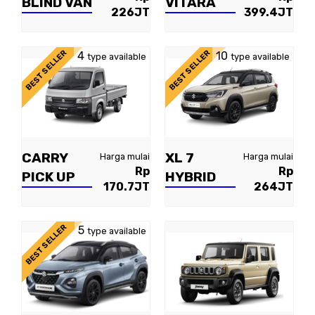
BLIND VAN
VITARA
226JT
399.4JT
BEST SELLER
BEST SELLER
4
10
type available
type available
CARRY
XL 7
Harga mulai
Harga mulai
Rp
Rp
PICK UP
HYBRID
170.7JT
264JT
BEST SELLER
5
type available