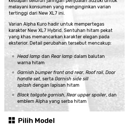
kesiapan seluruh jaringan penjualan Suzuki untuk
melayani konsumen yang menginginkan varian
tertinggi dari New XL7 ini.
Varian Alpha Kuro hadir untuk mempertegas
karakter New XL7 Hybrid. Sentuhan hitam pekat
yang khas memancarkan karakter elegan pada
eksterior. Detail perubahan tersebut mencakup:
Head lamp
dan
Rear lamp
dalam balutan
warna hitam
Garnish bumper front and rear
,
Roof rail
,
Door
handle set
, serta
Garnish side sill
splash
dengan lapisan hitam
Black tailgate garnish
,
Rear upper spoiler
, dan
emblem Alpha yang serba hitam
Pilih Model