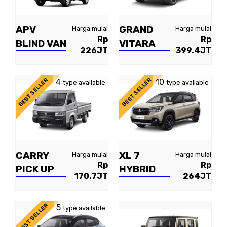
APV
GRAND
Harga mulai
Harga mulai
Rp
Rp
BLIND VAN
VITARA
226JT
399.4JT
BEST SELLER
BEST SELLER
4
10
type available
type available
CARRY
XL 7
Harga mulai
Harga mulai
Rp
Rp
PICK UP
HYBRID
170.7JT
264JT
BEST SELLER
5
type available