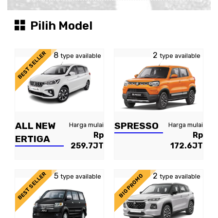
Pilih Model
BEST SELLER
8
2
type available
type available
ALL NEW
SPRESSO
Harga mulai
Harga mulai
Rp
Rp
ERTIGA
259.7JT
172.6JT
BEST SELLER
5
2
BIG PROMO
type available
type available