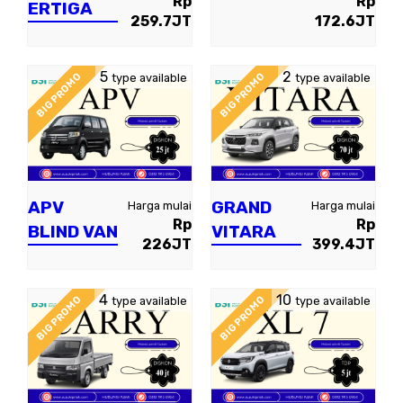
Rp
Rp
ERTIGA
259.7JT
172.6JT
5
2
BIG PROMO
BIG PROMO
type available
type available
APV
GRAND
Harga mulai
Harga mulai
Rp
Rp
BLIND VAN
VITARA
226JT
399.4JT
4
10
BIG PROMO
BIG PROMO
type available
type available