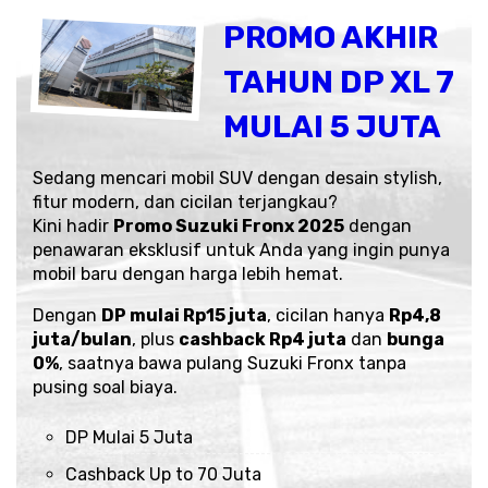
PROMO AKHIR
TAHUN DP XL 7
MULAI 5 JUTA
Sedang mencari mobil SUV dengan desain stylish,
fitur modern, dan cicilan terjangkau?
Kini hadir
Promo Suzuki Fronx 2025
dengan
penawaran eksklusif untuk Anda yang ingin punya
mobil baru dengan harga lebih hemat.
Dengan
DP mulai Rp15 juta
, cicilan hanya
Rp4,8
juta/bulan
, plus
cashback Rp4 juta
dan
bunga
0%
, saatnya bawa pulang Suzuki Fronx tanpa
pusing soal biaya.
DP Mulai 5 Juta
Cashback Up to 70 Juta