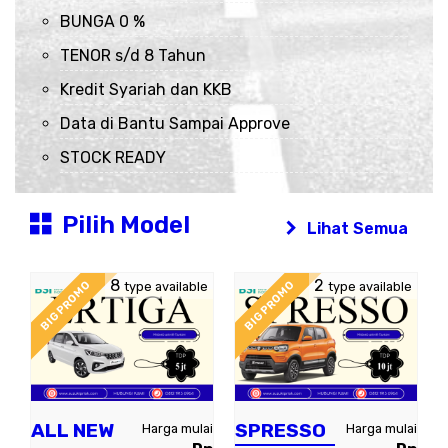
BUNGA 0 %
TENOR s/d 8 Tahun
Kredit Syariah dan KKB
Data di Bantu Sampai Approve
STOCK READY
Pilih Model
Lihat Semua
8
2
BIG PROMO
BIG PROMO
type available
type available
ALL NEW
SPRESSO
Harga mulai
Harga mulai