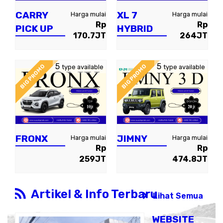
CARRY
XL 7
Harga mulai
Harga mulai
Rp
Rp
PICK UP
HYBRID
170.7JT
264JT
5
5
BIG PROMO
BIG PROMO
type available
type available
FRONX
JIMNY
Harga mulai
Harga mulai
Rp
Rp
259JT
474.8JT
Artikel & Info Terbaru
Lihat Semua
WEBSITE