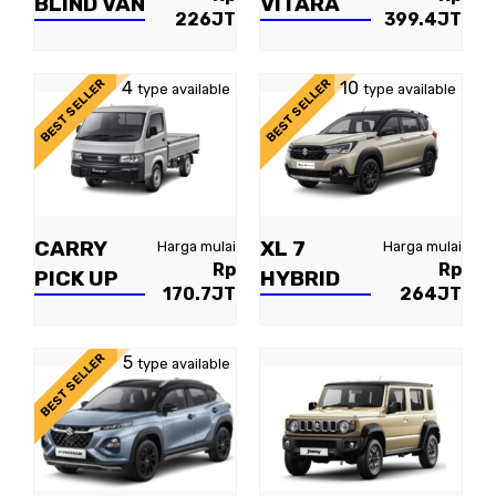
BLIND VAN
VITARA
226JT
399.4JT
BEST SELLER
BEST SELLER
4
10
type available
type available
CARRY
XL 7
Harga mulai
Harga mulai
Rp
Rp
PICK UP
HYBRID
170.7JT
264JT
BEST SELLER
5
type available