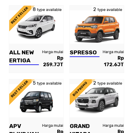
BEST SELLER
8
2
type available
type available
ALL NEW
SPRESSO
Harga mulai
Harga mulai
Rp
Rp
ERTIGA
259.7JT
172.6JT
BEST SELLER
5
2
BIG PROMO
type available
type available
APV
GRAND
Harga mulai
Harga mulai
Rp
Rp