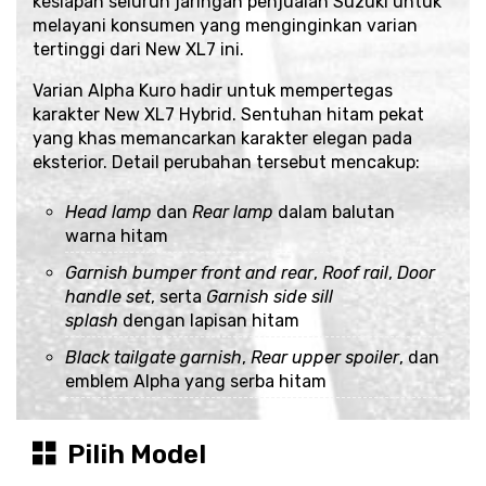
kesiapan seluruh jaringan penjualan Suzuki untuk
melayani konsumen yang menginginkan varian
tertinggi dari New XL7 ini.
Varian Alpha Kuro hadir untuk mempertegas
karakter New XL7 Hybrid. Sentuhan hitam pekat
yang khas memancarkan karakter elegan pada
eksterior. Detail perubahan tersebut mencakup:
Head lamp
dan
Rear lamp
dalam balutan
warna hitam
Garnish bumper front and rear
,
Roof rail
,
Door
handle set
, serta
Garnish side sill
splash
dengan lapisan hitam
Black tailgate garnish
,
Rear upper spoiler
, dan
emblem Alpha yang serba hitam
Pilih Model