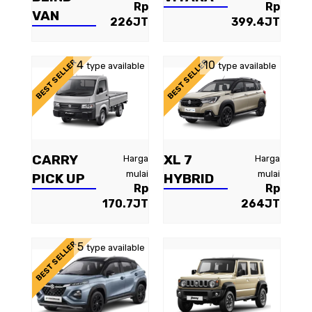
Rp
Rp
VAN
226JT
399.4JT
BEST SELLER
BEST SELLER
4
10
type available
type available
CARRY
XL 7
Harga
Harga
mulai
mulai
PICK UP
HYBRID
Rp
Rp
170.7JT
264JT
BEST SELLER
5
type available