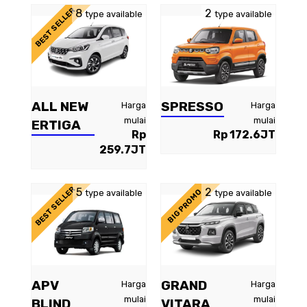
BEST SELLER
8
2
type available
type available
ALL NEW
SPRESSO
Harga
Harga
mulai
mulai
ERTIGA
Rp
Rp 172.6JT
259.7JT
BEST SELLER
5
2
BIG PROMO
type available
type available
APV
GRAND
Harga
Harga
mulai
mulai
BLIND
VITARA