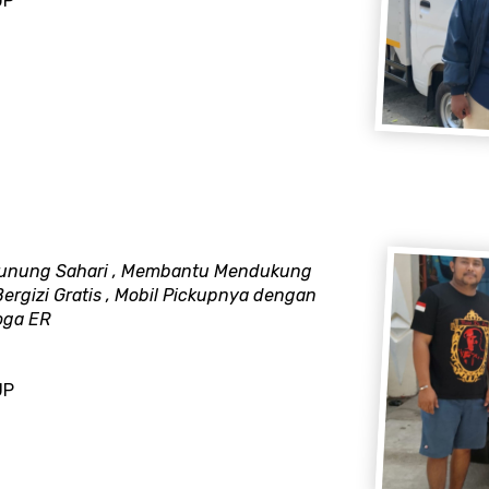
UP
 Gunung Sahari , Membantu Mendukung
rgizi Gratis , Mobil Pickupnya dengan
oga ER
UP